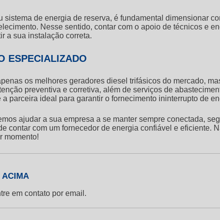
eu sistema de energia de reserva, é fundamental dimensionar c
ecimento. Nesse sentido, contar com o apoio de técnicos e en
 a sua instalação correta.
O ESPECIALIZADO
as os melhores geradores diesel trifásicos do mercado, mas 
utenção preventiva e corretiva, além de serviços de abastecim
arceira ideal para garantir o fornecimento ininterrupto de ene
mos ajudar a sua empresa a se manter sempre conectada, segu
ontar com um fornecedor de energia confiável e eficiente. Não
er momento!
 ACIMA
tre em contato por email.