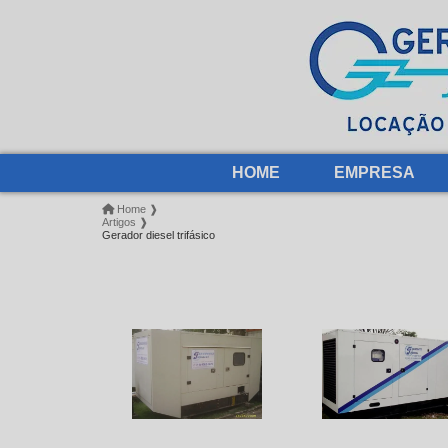
HOME
EMPRESA
Home ❱
Artigos ❱
Gerador diesel trifásico