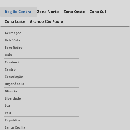
Região Central
Zona Norte
Zona Oeste
Zona Sul
Zona Leste
Grande São Paulo
Aclimação
Bela Vista
Bom Retiro
Brás
Cambuci
Centro
Consolação
Higienópolis
Glicério
Liberdade
Luz
Pari
República
Santa Cecília